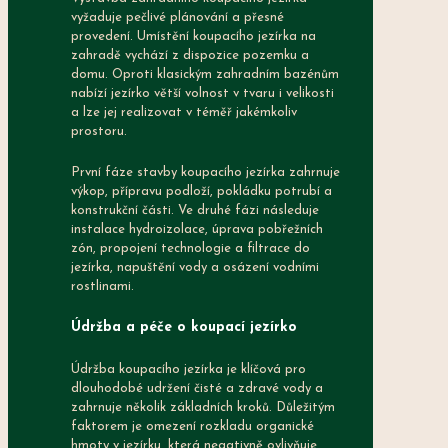
vyžaduje pečlivé plánování a přesné
provedení. Umístění koupacího jezírka na
zahradě vychází z dispozice pozemku a
domu. Oproti klasickým zahradním bazénům
nabízí jezírko větší volnost v tvaru i velikosti
a lze jej realizovat v téměř jakémkoliv
prostoru.
První fáze stavby koupacího jezírka zahrnuje
výkop, přípravu podloží, pokládku potrubí a
konstrukční části. Ve druhé fázi následuje
instalace hydroizolace, úprava pobřežních
zón, propojení technologie a filtrace do
jezírka, napuštění vody a osázení vodními
rostlinami.
Údržba a péče o koupací jezírko
Údržba koupacího jezírka je klíčová pro
dlouhodobé udržení čisté a zdravé vody a
zahrnuje několik základních kroků. Důležitým
faktorem je omezení rozkladu organické
hmoty v jezírku, která negativně ovlivňuje