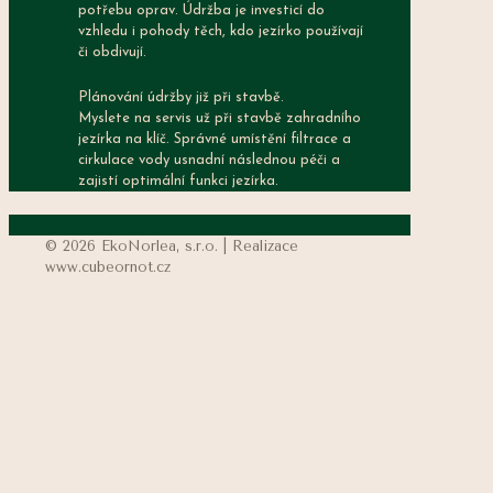
potřebu oprav. Údržba je investicí do
vzhledu i pohody těch, kdo jezírko používají
či obdivují.
Plánování údržby již při stavbě.
Myslete na servis už při stavbě zahradního
jezírka na klíč. Správné umístění filtrace a
cirkulace vody usnadní následnou péči a
zajistí optimální funkci jezírka.
© 2026 EkoNorlea, s.r.o. | Realizace
www.cubeornot.cz