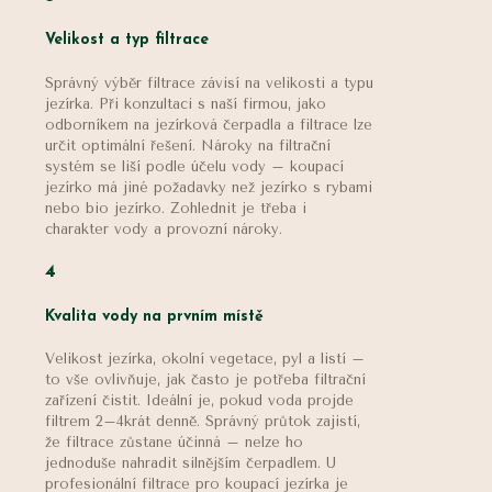
Velikost a typ filtrace
Správný výběr filtrace závisí na velikosti a typu
jezírka. Při konzultaci s naší firmou, jako
odborníkem na jezírková čerpadla a filtrace lze
určit optimální řešení. Nároky na filtrační
systém se liší podle účelu vody – koupací
jezírko má jiné požadavky než jezírko s rybami
nebo bio jezírko. Zohlednit je třeba i
charakter vody a provozní nároky.
4
Kvalita vody na prvním místě
Velikost jezírka, okolní vegetace, pyl a listí –
to vše ovlivňuje, jak často je potřeba filtrační
zařízení čistit. Ideální je, pokud voda projde
filtrem 2–4krát denně. Správný průtok zajistí,
že filtrace zůstane účinná – nelze ho
jednoduše nahradit silnějším čerpadlem. U
profesionální filtrace pro koupací jezírka je