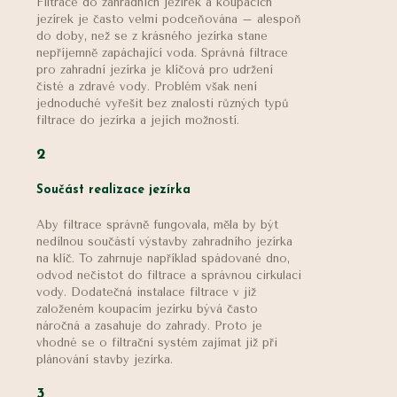
Filtrace do zahradních jezírek a koupacích
jezírek je často velmi podceňována – alespoň
do doby, než se z krásného jezírka stane
nepříjemně zapáchající voda. Správná filtrace
pro zahradní jezírka je klíčová pro udržení
čisté a zdravé vody. Problém však není
jednoduché vyřešit bez znalosti různých typů
filtrace do jezírka a jejích možností.
2
Součást realizace jezírka
Aby filtrace správně fungovala, měla by být
nedílnou součástí výstavby zahradního jezírka
na klíč. To zahrnuje například spádované dno,
odvod nečistot do filtrace a správnou cirkulaci
vody. Dodatečná instalace filtrace v již
založeném koupacím jezírku bývá často
náročná a zasahuje do zahrady. Proto je
vhodné se o filtrační systém zajímat již při
plánování stavby jezírka.
3