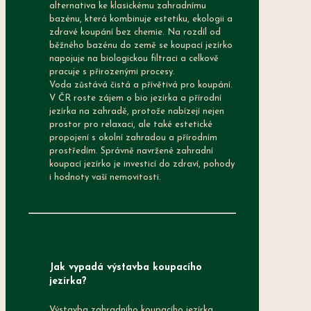
alternativa ke klasickému zahradnímu
bazénu, která kombinuje estetiku, ekologii a
zdravé koupání bez chemie. Na rozdíl od
běžného bazénu do země se koupací jezírko
napojuje na biologickou filtraci a celkově
pracuje s přirozenými procesy.
Voda zůstává čistá a přívětivá pro koupání.
V ČR roste zájem o bio jezírka a přírodní
jezírka na zahradě, protože nabízejí nejen
prostor pro relaxaci, ale také estetické
propojení s okolní zahradou a přírodním
prostředím. Správně navržené zahradní
koupací jezírko je investicí do zdraví, pohody
i hodnoty vaší nemovitosti.
Jak vypadá výstavba koupacího
jezírka
?
Výstavba zahradního koupacího jezírka