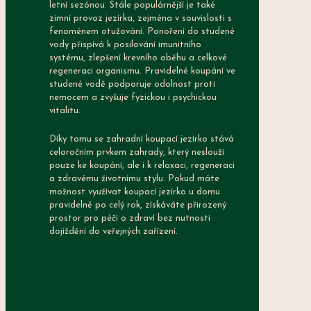
letní sezónou. Stále populárnější je také
zimní provoz jezírka, zejména v souvislosti s
fenoménem otužování. Ponoření do studené
vody přispívá k posilování imunitního
systému, zlepšení krevního oběhu a celkové
regeneraci organismu. Pravidelné koupání ve
studené vodě podporuje odolnost proti
nemocem a zvyšuje fyzickou i psychickou
vitalitu.
Díky tomu se zahradní koupací jezírko stává
celoročním prvkem zahrady, který neslouží
pouze ke koupání, ale i k relaxaci, regeneraci
a zdravému životnímu stylu. Pokud máte
možnost využívat koupací jezírko u domu
pravidelně po celý rok, získáváte přirozený
prostor pro péči o zdraví bez nutnosti
dojíždění do veřejných zařízení.